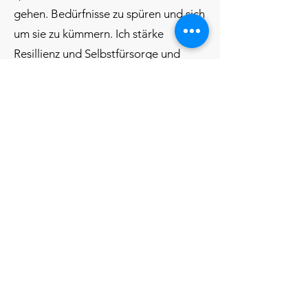
gehen. Bedürfnisse zu spüren und sich
um sie zu kümmern. Ich stärke
Resillienz und Selbstfürsorge und
begleite meine Klienten zurück zu
ihren weichen und schwachen
Anteilen, die häufig viele Jahre nicht
gesehen und gefühlt wurden.
Folgende Themen können in
unserer Zusammenarbeit
eine Rolle spielen: