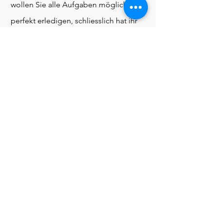
wollen Sie alle Aufgaben möglichst
perfekt erledigen, schliesslich hat ihr
Chef die Stelle vertrauensvoll mit
Ihnen besetzt. Kommt Ihnen das
bekannt vor?
Haben sie manchmal Bauchschmerzen
wenn sie an den nächsten Arbeitstag
denken und nach Feierabend
abschalten geht schon lange nicht
mehr?
Es könnte sein, dass sie sich zielsicher
in Richtung Burn-Out bewegen.
Gemeinsam können wir schauen,
welche Weichen wir stellen können,